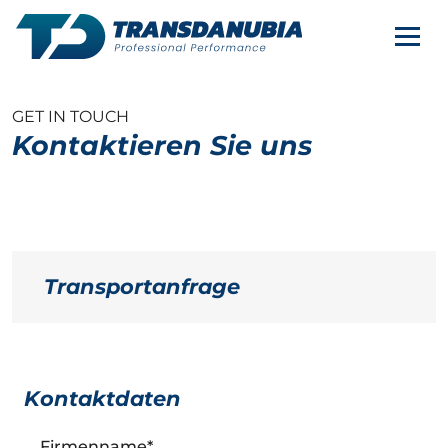
KONTAKT
Nav
DE
SERVICES
GET IN TOUCH
Kontaktieren Sie uns
UNTERNEHMEN
KARRIERE
Transportanfrage
Kontaktdaten
Firmenname
*