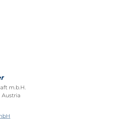
er
aft m.b.H.
, Austria
GmbH