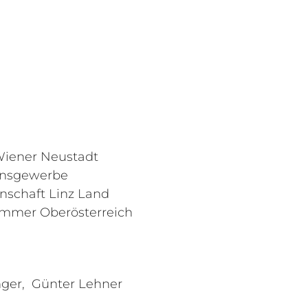
Wiener Neustadt
onsgewerbe
schaft Linz Land
mmer Oberösterreich
nger, Günter Lehner