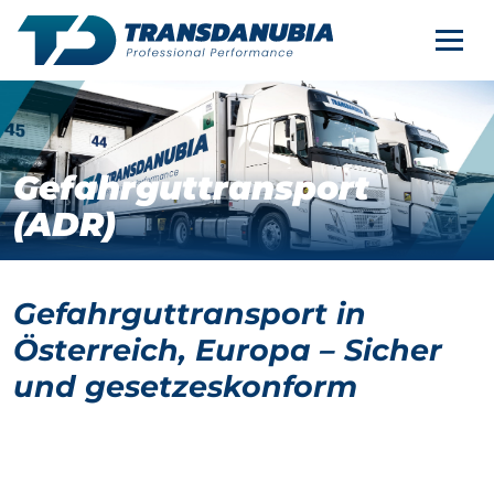
KONTAKT
Nav
DE
SERVICES
Gefahrguttransport
UNTERNEHMEN
(ADR)
KARRIERE
Gefahrguttransport in
Österreich, Europa – Sicher
und gesetzeskonform